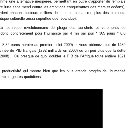
mme une alternative inespérée, permettant en outre d’apporter du remblais
re lutte sans merci contre les ambitions conquérantes des mers et océans),
erdent chacun plusieurs milliers de minutes par an (en plus des plusieurs
tique culturelle aussi superflue que répandue).
e technique révolutionnaire de pliage des tee-shirts et vêtements de
t donc concrètement pour l’humanité par 4 mn par jour * 365 jours * 6,8
: 8,82 euros horaire au premier juillet 2009) et vous obtenez plus de 1459
e année de PIB français (1792 milliards en 2008) ou un peu plus que la dette
n 2008)… Ou presque de quoi doubler le PIB de l’Afrique toute entière 1621
productivité qui montre bien que les plus grands progrès de l’humanité
simples gestes quotidiens.