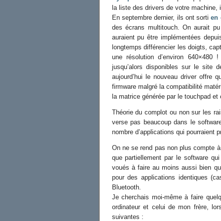
la liste des drivers de votre machine
En septembre dernier, ils ont sorti
en
des écrans multitouch. On aurait pu s
auraient pu être implémentées depui
longtemps différencier les doigts, ca
une résolution d’environ 640×480 
jusqu’alors disponibles sur le site
aujourd’hui le nouveau driver offre 
firmware malgré la compatibilité matér
la matrice générée par le touchpad et 
Théorie du complot ou non sur les rai
verse pas beaucoup dans le software,
nombre d’applications qui pourraient pr
On ne se rend pas non plus compte à q
que partiellement par le software q
voués à faire au moins aussi bien q
pour des applications identiques (c
Bluetooth.
Je cherchais moi-même à faire quelq
ordinateur et celui de mon frère, lo
suivantes :