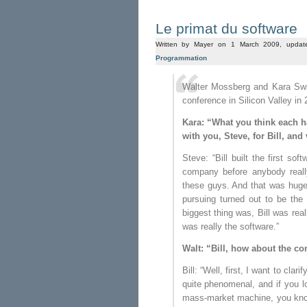
Le primat du software
Written by Mayer on 1 March 2009, upda
Programmation
Walter Mossberg and Kara Swish
conference in Silicon Valley in
Kara: “What you think each h
with you, Steve, for Bill, and 
Steve: “Bill built the first so
company before anybody reall
these guys. And that was huge
pursuing turned out to be the 
biggest thing was, Bill was rea
was really the software.”
Walt: “Bill, how about the co
Bill: “Well, first, I want to cl
quite phenomenal, and if you lo
mass-market machine, you know