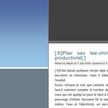
[:fr]Plier ses tee-
productivité[:]
Written by Mayer on 7 July 2009, updated on 3
[:fr]Cela faisait quelques temps déjà 
tee-shirts et chemises, mais il fall
l’exploit.
Aussi, lorsque je vois que certains on
faut-il vraiment compter le nombre d
ceux qui ont quelqu’un pour le faire à l
pressings d’hôtels facturent 5€ le r
même, l’eau et l’électricité, un t