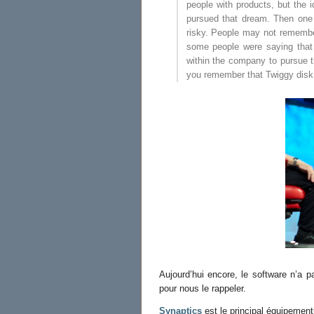
people with products, but the 
pursued that dream. Then one
risky. People may not remember
some people were saying that 
within the company to pursue th
you remember that Twiggy disk
Aujourd’hui encore, le software n’a 
pour nous le rappeler.
Synaptics
est le principal équipement