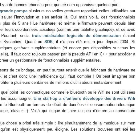
, il y a de bonnes chances pour que ce nom apparaisse quelque part.
 grande pompe
plusieurs nouvelles
gestures
rappelant celles utilisables sur
aluer l’innovation et s’en arrêter là. Oui mais voilà, ces fonctionnalités
s plus de 5 ans ! Le hardware, et même le firmware peuvent depuis bien
pter leurs coordonnées absolues (comme une tablette graphique), et ce avec
! Pourtant, seuls
trois misérables logiciels de démonstration
étaient
 de Synaptics. Quant au
SDK
, il n’a pas été mis à jour depuis 2004. Si
quelques
gestures
supplémentaires (et encore pas disponibles sur tous les
ielle), Il faut donc toujours passer par la pseudo API en C++ pour accéder à
créer un gestionnaire de fonctionnalités supplémentaires.
sons de ce bridage, on peut surtout retenir que le fabricant du hardware ne
 et c’est donc une inefficience qu’il faut combler ! On peut imaginer bon
ofiter à plusieurs centaines de millions d’utilisateurs instantanément.
uel point les connectiques comme le bluetooth ou le Wifi ne sont utilisées
ui les accompagne.
Une start-up a d’ailleurs développé des drivers Wifi
ue le Bluetooth en termes de débit de données et consommation électrique
asque, clavier…). Voilà qui risque de faire un peu d’ombre au consortium
ue chose a priori très simple : lire simultanément de la musique sur mon
rsqu’on est physiquement peu éloigné. Les solutions trouvées ont été les