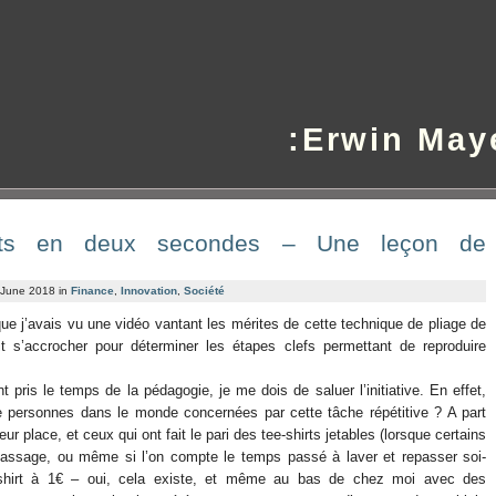
:Erwin May
shirts en deux secondes – Une leçon de
 June 2018 in
Finance
,
Innovation
,
Société
que j’avais vu une vidéo vantant les mérites de cette technique de pliage de
ait s’accrocher pour déterminer les étapes clefs permettant de reproduire
t pris le temps de la pédagogie, je me dois de saluer l’initiative. En effet,
e personnes dans le monde concernées par cette tâche répétitive ? A part
eur place, et ceux qui ont fait le pari des tee-shirts jetables (lorsque certains
epassage, ou même si l’on compte le temps passé à laver et repasser soi-
ee-shirt à 1€ – oui, cela existe, et même au bas de chez moi avec des