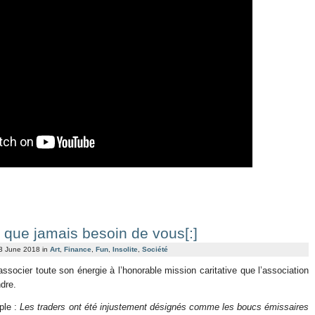
us que jamais besoin de vous[:]
 3 June 2018 in
Art
,
Finance
,
Fun
,
Insolite
,
Société
associer toute son énergie à l’honorable mission caritative que l’association
dre.
ple :
Les traders ont été injustement désignés comme les boucs émissaires