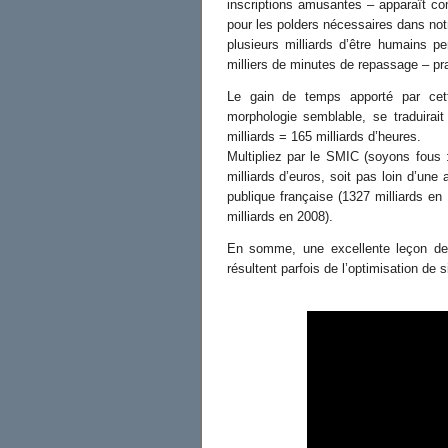
inscriptions amusantes – apparaît co
pour les polders nécessaires dans not
plusieurs milliards d’être humains p
milliers de minutes de repassage – pra
Le gain de temps apporté par cett
morphologie semblable, se traduirai
milliards = 165 milliards d’heures.
Multipliez par le SMIC (soyons fous 
milliards d’euros, soit pas loin d’un
publique française (1327 milliards e
milliards en 2008).
En somme, une excellente leçon de 
résultent parfois de l’optimisation de 