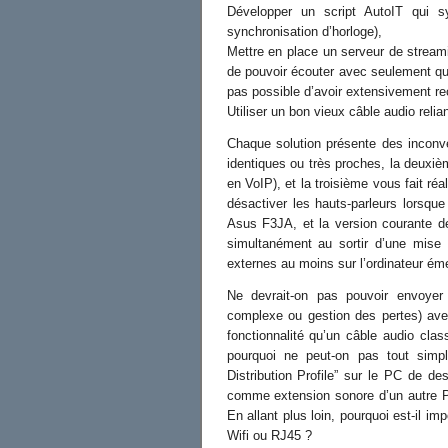
Développer un script AutoIT qui s
synchronisation d’horloge),
Mettre en place un serveur de streami
de pouvoir écouter avec seulement quel
pas possible d’avoir extensivement r
Utiliser un bon vieux câble audio relia
Chaque solution présente des inconvé
identiques ou très proches, la deuxiè
en VoIP), et la troisième vous fait ré
désactiver les hauts-parleurs lorsqu
Asus F3JA, et la version courante d
simultanément au sortir d’une mise e
externes au moins sur l’ordinateur éme
Ne devrait-on pas pouvoir envoyer 
complexe ou gestion des pertes) ave
fonctionnalité qu’un câble audio cla
pourquoi ne peut-on pas tout simpl
Distribution Profile” sur le PC de de
comme extension sonore d’un autre PC
En allant plus loin, pourquoi est-il imp
Wifi ou RJ45 ?