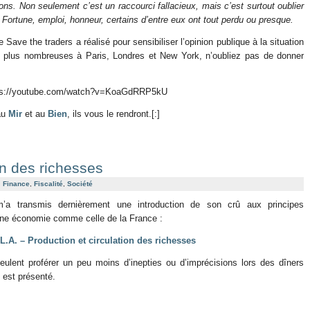
ons. Non seulement c’est un raccourci fallacieux, mais c’est surtout oublier
! Fortune, emploi, honneur, certains d’entre eux ont tout perdu ou presque.
 Save the traders a réalisé pour sensibiliser l’opinion publique à la situation
 plus nombreuses à Paris, Londres et New York, n’oubliez pas de donner
ps://youtube.com/watch?v=KoaGdRRP5kU
au
Mir
et au
Bien
, ils vous le rendront.[:]
on des richesses
,
Finance
,
Fiscalité
,
Société
’a transmis dernièrement une introduction de son crû aux principes
e économie comme celle de la France :
 L.A. – Production et circulation des richesses
veulent proférer un peu moins d’inepties ou d’imprécisions lors des dîners
 est présenté.