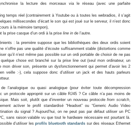
ynchronise la lecture des morceaux via le réseau (avec une parfaite
ng temps réel (contrairement à Youtube ou à toutes les webradios, il s’agit
ques millisecondes d’écart le son qui est joué sur le serveur, il n’est donc
ecours à la mémoire tampon),
nt la prise casque d’un ordi à la prise
line in
de l’autre.
nients : la première suppose que les bibliothèques des deux ordis soient
me n’offre pas une qualité d’écoute suffisamment stable (distortions comme
aliser qu’il n’est même pas possible sur un ordi portable de choisir de ne pas
e quelque chose est branché sur la prise line out (seul mon ordinateur, un
e mon driver son, présente un dysfonctionnement qui permet d’avoir les 2
n veille :-), cela suppose donc d’utiliser un jack et des hauts parleurs
tteur.
de l’analogique ou quasi analogique (pour éviter toute décompression
c un protocole approprié sur un câble RJ45 ? Ce câble n’a pas moins de
ssique. Mais soit, plutôt que d’inventer un nouveau protocole
from scratch
,
ement activer le profil standardisé “Headset” ou “Generic Audio Video
stination du signal ? Aujourd’hui, on ne peut pas par défaut utiliser un PC
, sans raison valable vu que tout le hardware nécessaire est pourtant là.
ossible d’utiliser les
profils bluetooth standards
sur des réseaux Ethernet