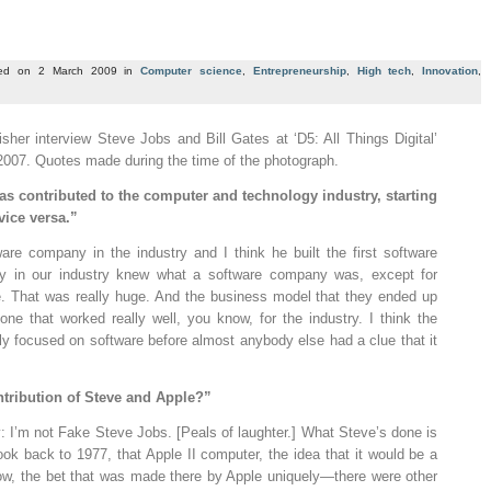
ted on 2 March 2009 in
Computer science
,
Entrepreneurship
,
High tech
,
Innovation
,
er interview Steve Jobs and Bill Gates at ‘D5: All Things Digital’
 2007. Quotes made during the time of the photograph.
as contributed to the computer and technology industry, starting
vice versa.”
ftware company in the industry and I think he built the first software
y in our industry knew what a software company was, except for
. That was really huge. And the business model that they ended up
one that worked really well, you know, for the industry. I think the
lly focused on software before almost anybody else had a clue that it
ntribution of Steve and Apple?”
arify: I’m not Fake Steve Jobs. [Peals of laughter.] What Steve’s done is
ok back to 1977, that Apple II computer, the idea that it would be a
, the bet that was made there by Apple uniquely—there were other