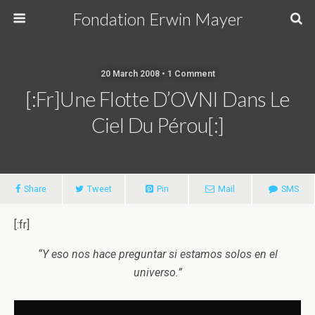
Fondation Erwin Mayer
20 March 2008 • 1 Comment
[:fr]Une Flotte D’OVNI Dans Le
Ciel Du Pérou[:]
Share
Tweet
Pin
Mail
SMS
[:fr]
“Y eso nos hace preguntar si estamos solos en el
universo.”