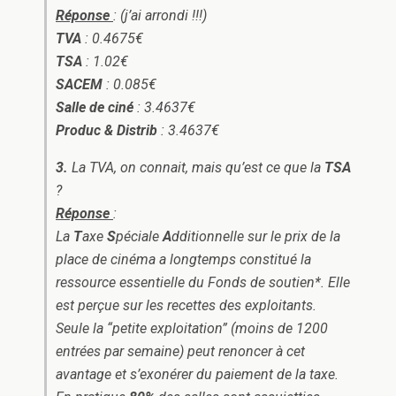
Réponse
: (j’ai arrondi !!!)
TVA
: 0.4675€
TSA
: 1.02€
SACEM
: 0.085€
Salle de ciné
: 3.4637€
Produc & Distrib
: 3.4637€
3.
La TVA, on connait, mais qu’est ce que la
TSA
?
Réponse
:
La
T
axe
S
péciale
A
dditionnelle sur le prix de la
place de cinéma a longtemps constitué la
ressource essentielle du
Fonds de soutien*
. Elle
est perçue sur les recettes des exploitants.
Seule la “petite exploitation” (moins de 1200
entrées par semaine) peut renoncer à cet
avantage et s’exonérer du paiement de la taxe.