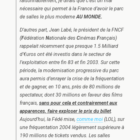
raisonnablement, je dirais que c’est un mal
nécessaire qui permet à la France d’avoir le parc
de salles le plus moderne
AU MONDE.
D’autres part, Jean Labé, le président de la FNCF
(
F
édération
N
ationale des
C
inémas
F
rançais)
rappelait récemment que presque 1.5 Milliard
d’€uros ont été investis dans le secteur de
l’exploitation entre fin 83 et fin 2003. Sur cette
période, la modernisation progressive du parc
aura permis d’enrayer la crise de la fréquentation
et de gagner, en 10 ans, près de 80 millions de
spectateur, dont 30 millions en faveur des films
français,
sans pour cela et contrairement aux
apparences, faire exploser le prix du billet
.
Aujourd’hui, la Fédé mise,
comme moi
(LOL), sur
une fréquentation 2004 légèrement supérieure à
190 millions de tickets vendus. Les salles